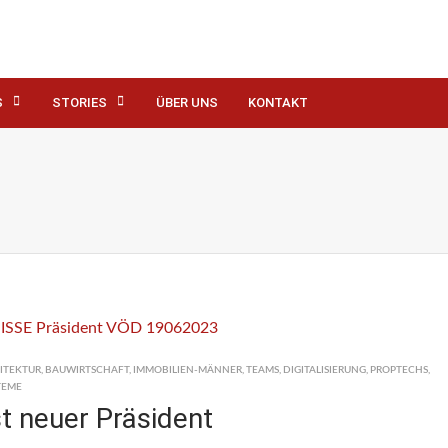
S
STORIES
ÜBER UNS
KONTAKT
ITEKTUR
,
BAUWIRTSCHAFT
,
IMMOBILIEN-MÄNNER
,
TEAMS
,
DIGITALISIERUNG
,
PROPTECHS
,
TEME
st neuer Präsident