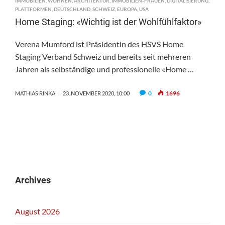
IMMOBILIEN
,
WOHNEN
,
ARCHITEKTUR
,
IMMOBILIEN-FRAUEN
,
DIGITALISIERUNG
,
PLATTFORMEN
,
DEUTSCHLAND
,
SCHWEIZ
,
EUROPA
,
USA
Home Staging: «Wichtig ist der Wohlfühlfaktor»
Verena Mumford ist Präsidentin des HSVS Home
Staging Verband Schweiz und bereits seit mehreren
Jahren als selbständige und professionelle «Home …
0
1696
MATHIAS RINKA
23. NOVEMBER 2020, 10:00
Archives
August 2026