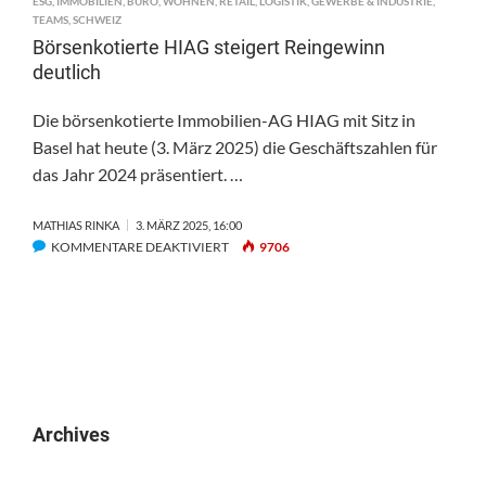
ESG
,
IMMOBILIEN
,
BÜRO
,
WOHNEN
,
RETAIL
,
LOGISTIK
,
GEWERBE & INDUSTRIE
,
TEAMS
,
SCHWEIZ
Börsenkotierte HIAG steigert Reingewinn
deutlich
Die börsenkotierte Immobilien-AG HIAG mit Sitz in
Basel hat heute (3. März 2025) die Geschäftszahlen für
das Jahr 2024 präsentiert. …
MATHIAS RINKA
3. MÄRZ 2025, 16:00
FÜR
KOMMENTARE DEAKTIVIERT
9706
BÖRSENKOTIERTE
HIAG
STEIGERT
REINGEWINN
DEUTLICH
Archives