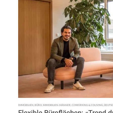
IMMOBILIEN
,
BÜRO
,
IMMOBILIEN-MÄNNER
,
COWORKING & COLIVING
,
DEUTS
Flexible Büroflächen: «Trend 