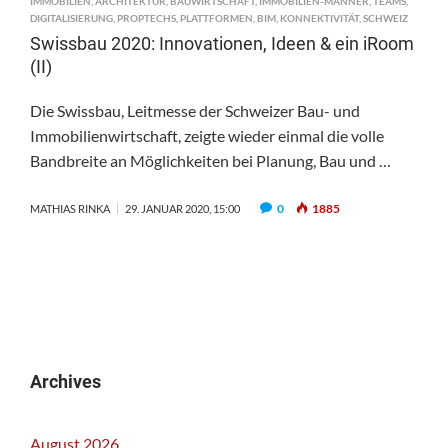
IMMOBILIEN
,
ARCHITEKTUR
,
BAUWIRTSCHAFT
,
IMMOBILIEN-MÄNNER
,
TEAMS
,
DIGITALISIERUNG
,
PROPTECHS
,
PLATTFORMEN
,
BIM
,
KONNEKTIVITÄT
,
SCHWEIZ
Swissbau 2020: Innovationen, Ideen & ein iRoom
(II)
Die Swissbau, Leitmesse der Schweizer Bau- und
Immobilienwirtschaft, zeigte wieder einmal die volle
Bandbreite an Möglichkeiten bei Planung, Bau und …
0
1885
MATHIAS RINKA
29. JANUAR 2020, 15:00
Archives
August 2026