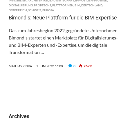
IMMOBILIEN
,
ARCHITEKTUR
,
BAUWIRTSCHAFT
,
IMMOBILIEN-MÄNNER
,
DIGITALISIERUNG
,
PROPTECHS
,
PLATTFORMEN
,
BIM
,
DEUTSCHLAND
,
ÖSTERREICH
,
SCHWEIZ
,
EUROPA
Bimondis: Neue Plattform für die BIM-Expertise
Das zum Jahresbeginn 2022 gegründete Unternehmen
Bimondis startet einen Marktplatz für Digitalisierungs-
und BIM-Experten und -Expertise, um die digitale
Transformation …
0
2679
MATHIAS RINKA
1. JUNI 2022, 16:00
Archives