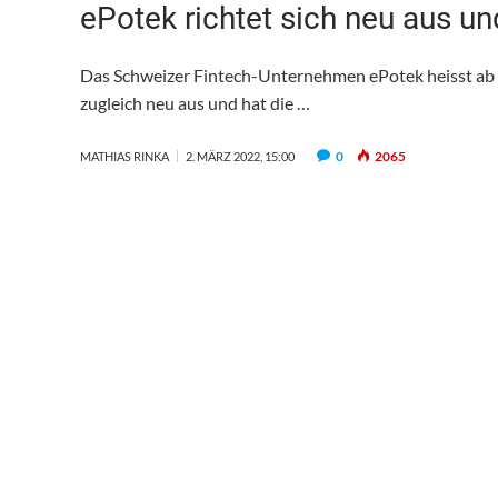
ePotek richtet sich neu aus un
Das Schweizer Fintech-Unternehmen ePotek heisst ab so
zugleich neu aus und hat die …
0
2065
MATHIAS RINKA
2. MÄRZ 2022, 15:00