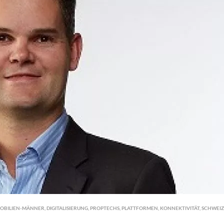
OBILIEN-MÄNNER
,
DIGITALISIERUNG
,
PROPTECHS
,
PLATTFORMEN
,
KONNEKTIVITÄT
,
SCHWEIZ