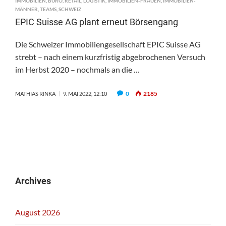
IMMOBILIEN
,
BÜRO
,
RETAIL
,
LOGISTIK
,
IMMOBILIEN-FRAUEN
,
IMMOBILIEN-
MÄNNER
,
TEAMS
,
SCHWEIZ
EPIC Suisse AG plant erneut Börsengang
Die Schweizer Immobiliengesellschaft EPIC Suisse AG
strebt – nach einem kurzfristig abgebrochenen Versuch
im Herbst 2020 – nochmals an die …
0
2185
MATHIAS RINKA
9. MAI 2022, 12:10
Archives
August 2026