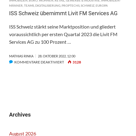
IMMOBILIEN
,
BÜRO
,
WOHNEN
,
RETAIL
,
GEWERBE & INDUSTRIE
,
IMMOBILIEN-
MÄNNER
,
TEAMS
,
DIGITALISIERUNG
,
PROPTECHS
,
SCHWEIZ
,
EUROPA
ISS Schweiz übernimmt Livit FM Services AG
ISS Schweiz stärkt seine Marktposition und gliedert
voraussichtlich per ersten Quartal 2023 die Livit FM
Services AG zu 100 Prozent …
MATHIAS RINKA
28. OKTOBER 2022, 12:00
FÜR
KOMMENTARE DEAKTIVIERT
3128
ISS
SCHWEIZ
ÜBERNIMMT
LIVIT
FM
SERVICES
AG
Archives
August 2026