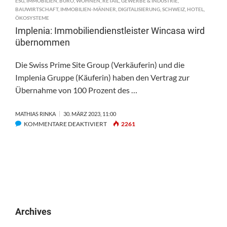
ESG
,
IMMOBILIEN
,
BÜRO
,
WOHNEN
,
RETAIL
,
GEWERBE & INDUSTRIE
,
BAUWIRTSCHAFT
,
IMMOBILIEN-MÄNNER
,
DIGITALISIERUNG
,
SCHWEIZ
,
HOTEL
,
ÖKOSYSTEME
Implenia: Immobiliendienstleister Wincasa wird
übernommen
Die Swiss Prime Site Group (Verkäuferin) und die
Implenia Gruppe (Käuferin) haben den Vertrag zur
Übernahme von 100 Prozent des …
MATHIAS RINKA
30. MÄRZ 2023, 11:00
FÜR
KOMMENTARE DEAKTIVIERT
2261
IMPLENIA:
IMMOBILIENDIENSTLEISTER
WINCASA
WIRD
ÜBERNOMMEN
Archives