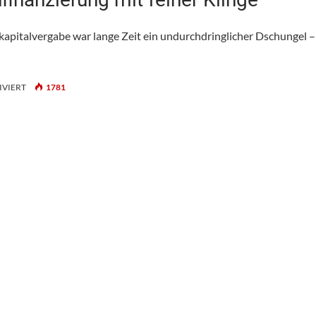
apitalvergabe war lange Zeit ein undurchdringlicher Dschungel –
FÜR
VIERT
1781
LOANBOOX:
DIGITALE
IMMOBILIENFINANZIERUNG
MIT
FEINER
KLINGE