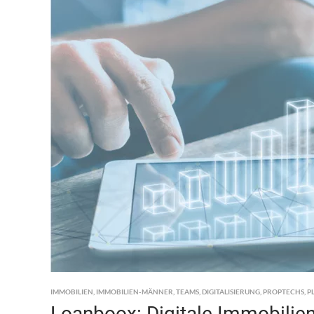
IMMOBILIEN
,
IMMOBILIEN-MÄNNER
,
TEAMS
,
DIGITALISIERUNG
,
PROPTECHS
,
P
Loanboox: Digitale Immobilien