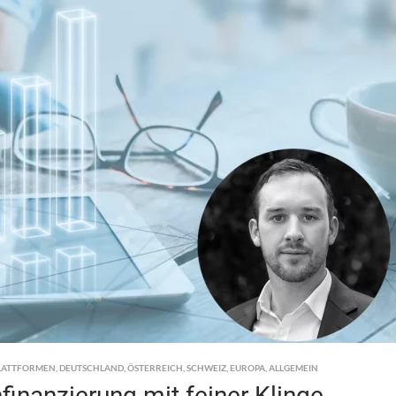
LATTFORMEN
,
DEUTSCHLAND
,
ÖSTERREICH
,
SCHWEIZ
,
EUROPA
,
ALLGEMEIN
finanzierung mit feiner Klinge