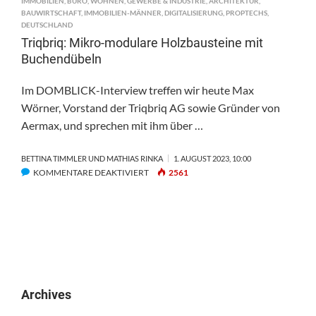
IMMOBILIEN
,
BÜRO
,
WOHNEN
,
GEWERBE & INDUSTRIE
,
ARCHITEKTUR
,
BAUWIRTSCHAFT
,
IMMOBILIEN-MÄNNER
,
DIGITALISIERUNG
,
PROPTECHS
,
DEUTSCHLAND
Triqbriq: Mikro-modulare Holzbausteine mit
Buchendübeln
Im DOMBLICK-Interview treffen wir heute Max
Wörner, Vorstand der Triqbriq AG sowie Gründer von
Aermax, und sprechen mit ihm über …
BETTINA TIMMLER UND MATHIAS RINKA
1. AUGUST 2023, 10:00
FÜR
KOMMENTARE DEAKTIVIERT
2561
TRIQBRIQ:
MIKRO-
MODULARE
HOLZBAUSTEINE
MIT
BUCHENDÜBELN
Archives