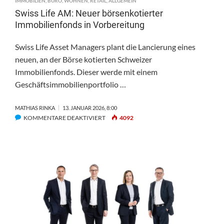
IMMOBILIEN
,
BÜRO
,
WOHNEN
,
RETAIL
,
ALLGEMEIN
Swiss Life AM: Neuer börsenkotierter
Immobilienfonds in Vorbereitung
Swiss Life Asset Managers plant die Lancierung eines
neuen, an der Börse kotierten Schweizer
Immobilienfonds. Dieser werde mit einem
Geschäftsimmobilienportfolio …
MATHIAS RINKA
13. JANUAR 2026, 8:00
FÜR
KOMMENTARE DEAKTIVIERT
4092
SWISS
LIFE
AM:
NEUER
BÖRSENKOTIERTER
IMMOBILIENFONDS
IN
VORBEREITUNG