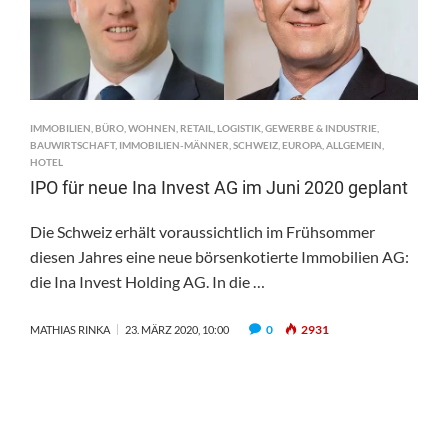
IMMOBILIEN
,
BÜRO
,
WOHNEN
,
RETAIL
,
LOGISTIK
,
GEWERBE & INDUSTRIE
,
BAUWIRTSCHAFT
,
IMMOBILIEN-MÄNNER
,
SCHWEIZ
,
EUROPA
,
ALLGEMEIN
,
HOTEL
IPO für neue Ina Invest AG im Juni 2020 geplant
Die Schweiz erhält voraussichtlich im Frühsommer
diesen Jahres eine neue börsenkotierte Immobilien AG:
die Ina Invest Holding AG. In die …
0
2931
MATHIAS RINKA
23. MÄRZ 2020, 10:00