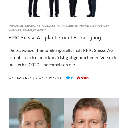
IMMOBILIEN
,
BÜRO
,
RETAIL
,
LOGISTIK
,
IMMOBILIEN-FRAUEN
,
IMMOBILIEN-
MÄNNER
,
TEAMS
,
SCHWEIZ
EPIC Suisse AG plant erneut Börsengang
Die Schweizer Immobiliengesellschaft EPIC Suisse AG
strebt – nach einem kurzfristig abgebrochenen Versuch
im Herbst 2020 – nochmals an die …
0
2185
MATHIAS RINKA
9. MAI 2022, 12:10