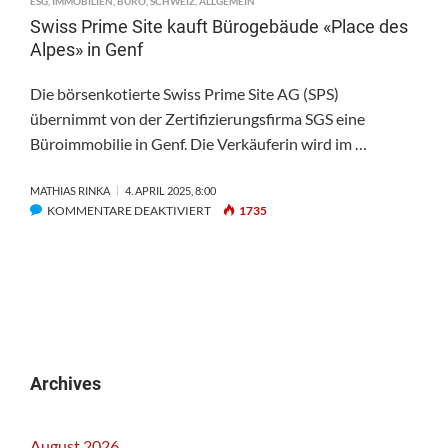
ESG
,
IMMOBILIEN
,
BÜRO
,
SCHWEIZ
,
ALLGEMEIN
Swiss Prime Site kauft Bürogebäude «Place des
Alpes» in Genf
Die börsenkotierte Swiss Prime Site AG (SPS)
übernimmt von der Zertifizierungsfirma SGS eine
Büroimmobilie in Genf. Die Verkäuferin wird im …
MATHIAS RINKA
4. APRIL 2025, 8:00
FÜR
KOMMENTARE DEAKTIVIERT
1735
SWISS
PRIME
SITE
KAUFT
BÜROGEBÄUDE
«PLACE
DES
ALPES»
Archives
IN
GENF
August 2026