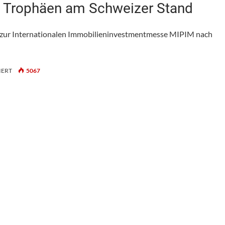
 Trophäen am Schweizer Stand
r zur Internationalen Immobilieninvestmentmesse MIPIM nach
FÜR
IERT
5067
MIPIM
2024:
NEUE
TRENDS
UND
TROPHÄEN
AM
SCHWEIZER
STAND