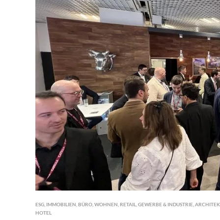
ESG
,
IMMOBILIEN
,
BÜRO
,
WOHNEN
,
RETAIL
,
GEWERBE & INDUSTRIE
,
ARCHITE
HOTEL