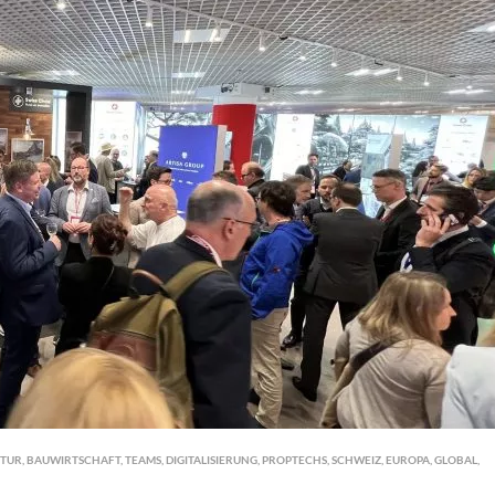
KTUR
,
BAUWIRTSCHAFT
,
TEAMS
,
DIGITALISIERUNG
,
PROPTECHS
,
SCHWEIZ
,
EUROPA
,
GLOBAL
,