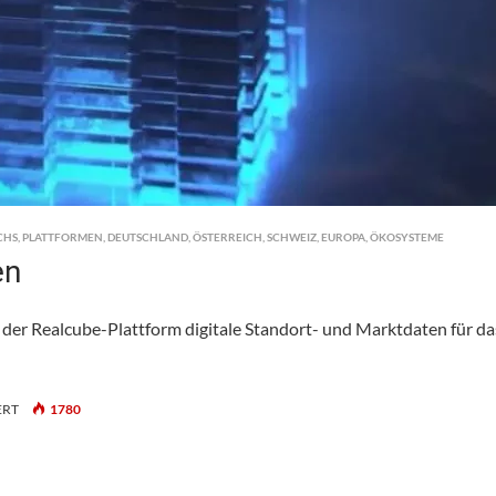
CHS
,
PLATTFORMEN
,
DEUTSCHLAND
,
ÖSTERREICH
,
SCHWEIZ
,
EUROPA
,
ÖKOSYSTEME
en
er Realcube-Plattform digitale Standort- und Marktdaten für da
FÜR
ERT
1780
REALCUBE
UND
FPRE