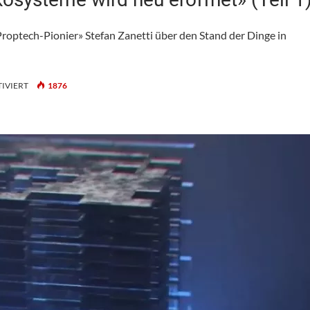
ptech-Pionier» Stefan Zanetti über den Stand der Dinge in
FÜR
IVIERT
1876
«DIE
DISKUSSION
UM
DIGITALE
ÖKOSYSTEME
WIRD
NEU
ERÖFFNET»
(TEIL
1)