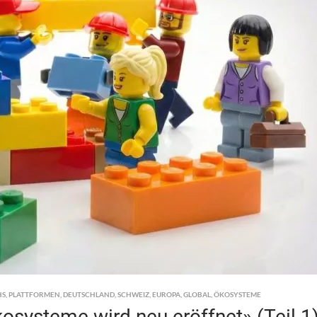
HS
,
PLATTFORMEN
,
DEUTSCHLAND
,
SCHWEIZ
,
EUROPA
,
GLOBAL
,
ÖKOSYSTEME
osysteme wird neu eröffnet» (Teil 1