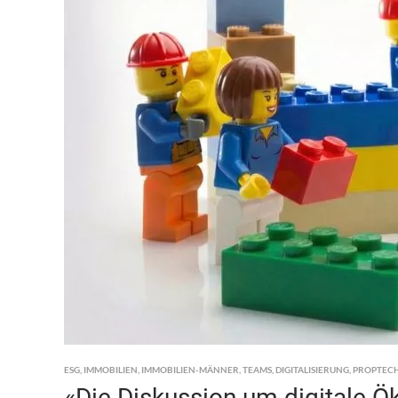
ESG
,
IMMOBILIEN
,
IMMOBILIEN-MÄNNER
,
TEAMS
,
DIGITALISIERUNG
,
PROPTEC
«Die Diskussion um digitale Ök