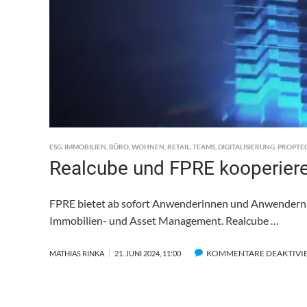
ESG
,
IMMOBILIEN
,
BÜRO
,
WOHNEN
,
RETAIL
,
TEAMS
,
DIGITALISIERUNG
,
PROPTE
Realcube und FPRE kooperier
FPRE bietet ab sofort Anwenderinnen und Anwendern d
Immobilien- und Asset Management. Realcube …
KOMMENTARE DEAKTIVI
MATHIAS RINKA
21. JUNI 2024, 11:00