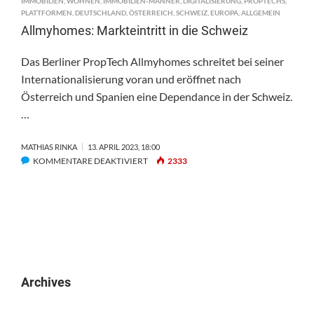
IMMOBILIEN
,
WOHNEN
,
IMMOBILIEN-MÄNNER
,
DIGITALISIERUNG
,
PROPTECHS
,
PLATTFORMEN
,
DEUTSCHLAND
,
ÖSTERREICH
,
SCHWEIZ
,
EUROPA
,
ALLGEMEIN
Allmyhomes: Markteintritt in die Schweiz
Das Berliner PropTech Allmyhomes schreitet bei seiner
Internationalisierung voran und eröffnet nach
Österreich und Spanien eine Dependance in der Schweiz.
…
MATHIAS RINKA
13. APRIL 2023, 18:00
FÜR
KOMMENTARE DEAKTIVIERT
2333
ALLMYHOMES:
MARKTEINTRITT
IN
DIE
SCHWEIZ
Archives