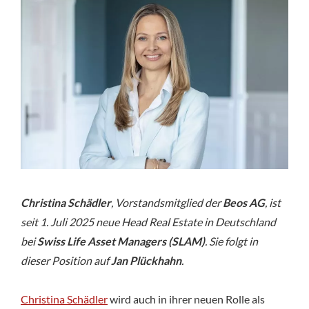
Life
AM:
Christina
Schädler
führt
neu
das
deutsche
Immobilienteam
Christina Schädler
, Vorstandsmitglied der
Beos AG
, ist
seit 1. Juli 2025 neue Head Real Estate in Deutschland
bei
Swiss Life Asset Managers (SLAM)
. Sie folgt in
dieser Position auf
Jan Plückhahn
.
Christina Schädler
wird auch in ihrer neuen Rolle als