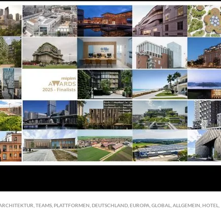
ARCHITEKTUR
,
TEAMS
,
PLATTFORMEN
,
DEUTSCHLAND
,
EUROPA
,
GLOBAL
,
ALLGEMEIN
,
HOTEL
,