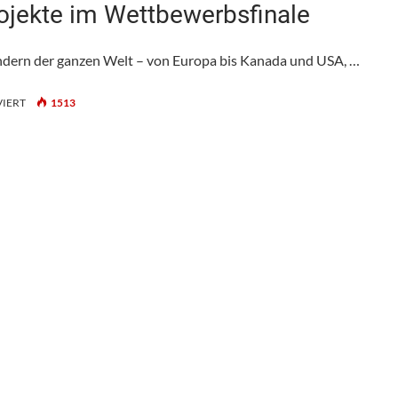
jekte im Wettbewerbsfinale
dern der ganzen Welt – von Europa bis Kanada und USA, …
FÜR
IERT
1513
MIPIM
2025:
INSGESAMT
39
PROJEKTE
IM
WETTBEWERBSFINALE