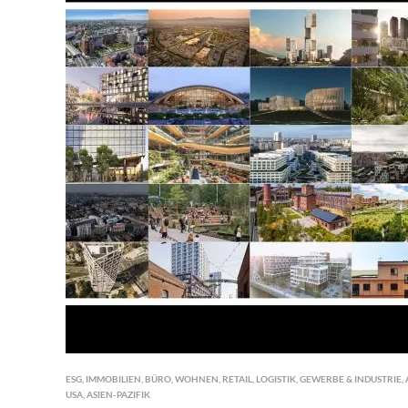
ESG
,
IMMOBILIEN
,
BÜRO
,
WOHNEN
,
RETAIL
,
LOGISTIK
,
GEWERBE & INDUSTRIE
,
USA
,
ASIEN-PAZIFIK