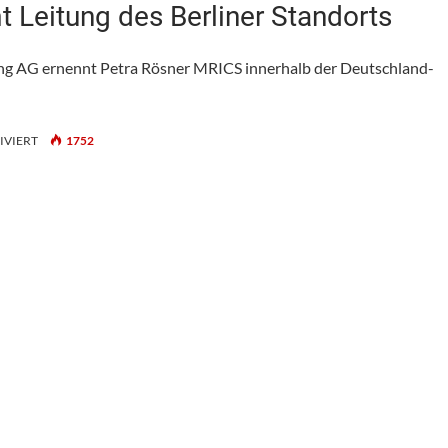
 Leitung des Berliner Standorts
g AG ernennt Petra Rösner MRICS innerhalb der Deutschland-
FÜR
IVIERT
1752
POM+:
PETRA
RÖSNER
ÜBERNIMMT
LEITUNG
DES
BERLINER
STANDORTS