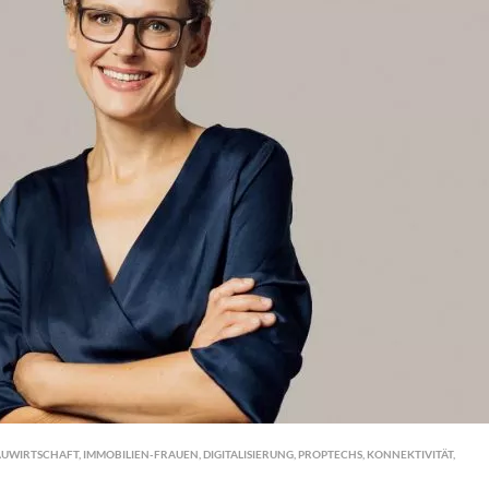
AUWIRTSCHAFT
,
IMMOBILIEN-FRAUEN
,
DIGITALISIERUNG
,
PROPTECHS
,
KONNEKTIVITÄT
,