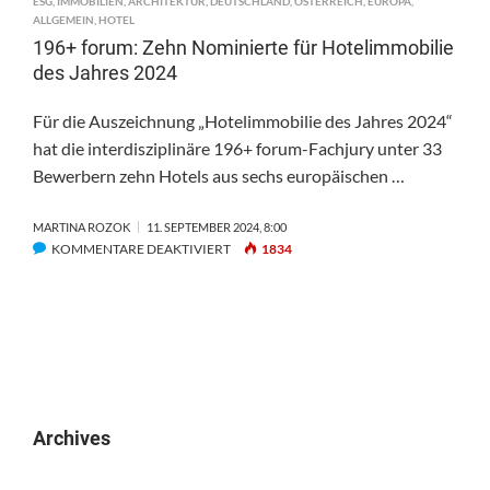
ESG
,
IMMOBILIEN
,
ARCHITEKTUR
,
DEUTSCHLAND
,
ÖSTERREICH
,
EUROPA
,
ALLGEMEIN
,
HOTEL
196+ forum: Zehn Nominierte für Hotelimmobilie
des Jahres 2024
Für die Auszeichnung „Hotelimmobilie des Jahres 2024“
hat die interdisziplinäre 196+ forum-Fachjury unter 33
Bewerbern zehn Hotels aus sechs europäischen …
MARTINA ROZOK
11. SEPTEMBER 2024, 8:00
FÜR
KOMMENTARE DEAKTIVIERT
1834
196+
FORUM:
ZEHN
NOMINIERTE
FÜR
HOTELIMMOBILIE
DES
JAHRES
Archives
2024