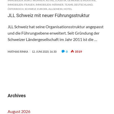
IMMOBILIEN
,
BÜRO
,
WOHNEN
,
RETAIL
,
LOGISTIK
,
GEWERBE & INDUSTRIE
,
IMMOBILIEN-FRAUEN
,
IMMOBILIEN-MÄNNER
,
TEAMS
,
DEUTSCHLAND
,
ÖSTERREICH
,
SCHWEIZ
,
EUROPA
,
ALLGEMEIN
,
HOTEL
JLL Schweiz mit neuer Führungsstruktur
JLL Schweiz hat seine Organisationsstruktur angepasst
und die Führungsebene erweitert. Seit Gründung der
Schweizer Ländergesellschaft im Jahr 2011 ist die …
0
3519
MATHIAS RINKA
12. JUNI 2020, 16:30
Archives
August 2026